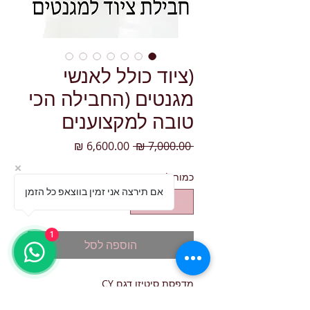
(ציוד כולל לאנשי
מגנטים (החבילה הכי
טובה למקצוענים
מחיר רגיל
מחיר מבצע
 ‏7,000.00 ‏₪ 
כמות
*
אם תירצה אני זמין בווצאפ כל הזמן
1
הוספה לסל
מדפסת סיטיזן דגם CY
נייר פוטו מקצועי 2800 מגנטים(נייר ודיו