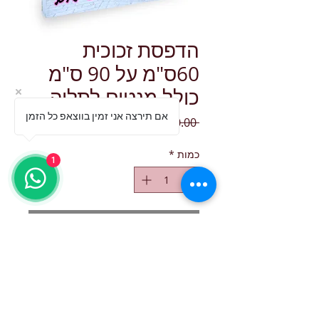
הדפסת זכוכית
60ס"מ על 90 ס"מ
כולל מנטים לתליה
אם תירצה אני זמין בווצאפ כל הזמן
מחיר רגיל
מחיר מבצע
 ‏480.00 ‏₪ 
כמות
*
1
הוספה לסל
ההדפסה מתבצעת ע"י דיו מקורי שנישמר 
למשך זמן ממושך ואינו מפיץ חומרים 